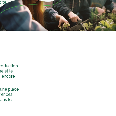
oite
production
e et le
s encore.
 une place
rer ces
dans les