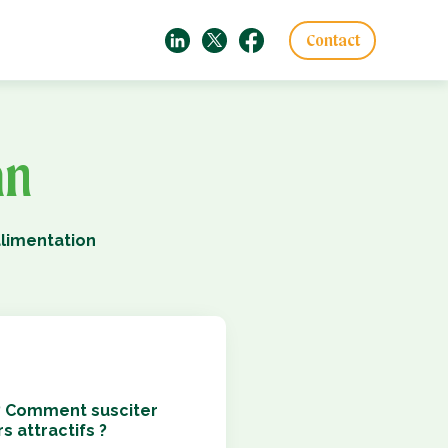
Contact
an
alimentation
 ? Comment susciter
 attractifs ?