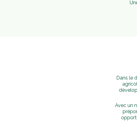
Une
Dans le d
agrico
développ
Avec un n
prépon
opportu