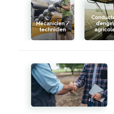
Conduct
Mécanicien /
d’engin
technicien
agricol