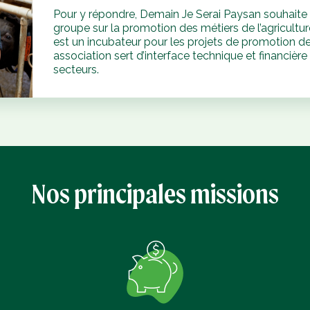
Pour y répondre, Demain Je Serai Paysan souhait
groupe sur la promotion des métiers de l’agricultur
est un incubateur pour les projets de promotion de
association sert d’interface technique et financière
secteurs.
Nos principales missions