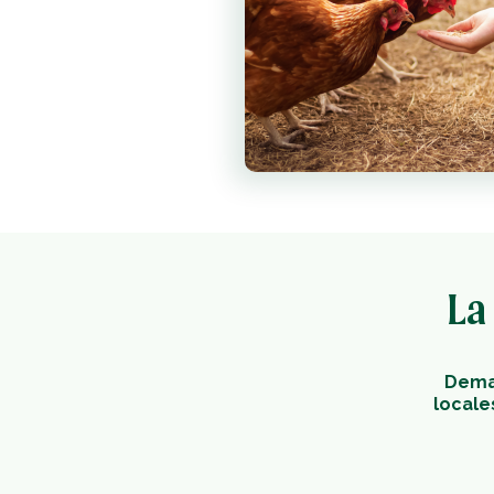
La
Demai
locale