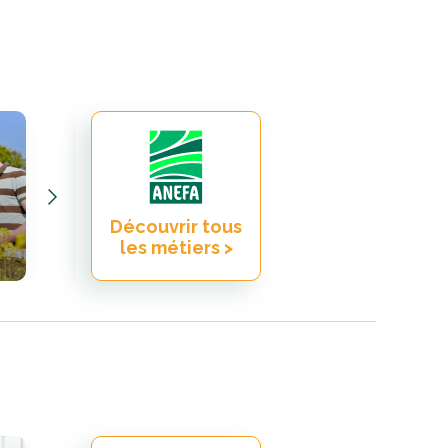
Vétérinaire
Découvrir tous
agricole
les métiers >