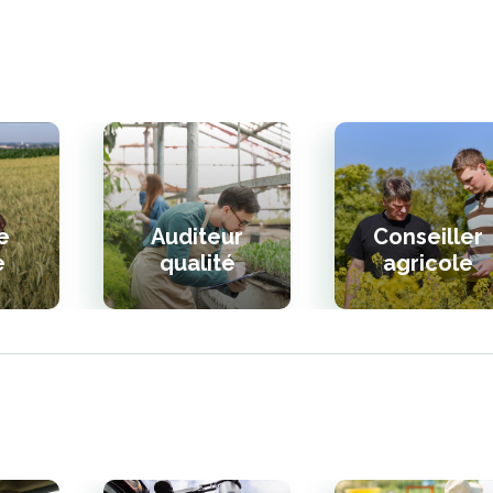
e
Auditeur
Conseiller
e
qualité
agricole